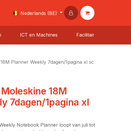
Nederlands (BE)
n
ICT en Machines
Facilitair
18M Planner Weekly 7dagen/1pagina xl sc
 Moleskine 18M
y 7dagen/1pagina xl
eekly Notebook Planner loopt van juli tot