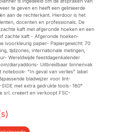
planner is ingedeeld om de afspraken van
weer te geven en heeft een gelinieerde
eën aan de rechterkant. Hierdoor is het
enten, docenten en professionals. De
 zachte kaft met afgeronde hoeken en een
e of zachte kaft - Afgeronde hoeken-
ine ivoorkleurig papier- Papiergewicht: 70
ng, tijdzones, internationale metingen,
ur- Wereldwijde feestdagenkalender
.com/diaryaddons- Uitbreidbaar binnenvak
t notebook- "In geval van verlies" label
ijpassende bladwijzer voor lint-
SIDE met extra gedrukte tools- 180°
e srl. creëert en verkoopt FSC-
(s)