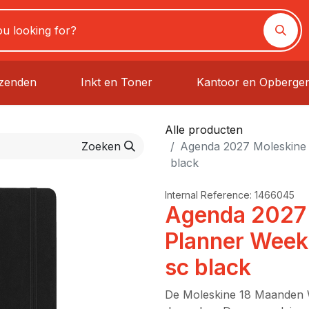
rzenden
Inkt en Toner
Kantoor en Opberge
Alle producten
Zoeken
Agenda 2027 Moleskine 
black
Internal Reference:
1466045
Agenda 2027
Planner Weekl
sc black
De Moleskine 18 Maanden W