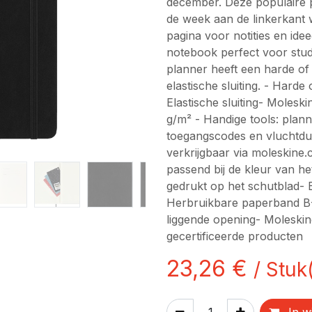
december. Deze populaire 
de week aan de linkerkant 
pagina voor notities en ide
notebook perfect voor stud
planner heeft een harde of
elastische sluiting. - Hard
Elastische sluiting- Molesk
g/m² - Handige tools: planni
toegangscodes en vluchtdu
verkrijgbaar via moleskine
passend bij de kleur van he
gedrukt op het schutblad- B
Herbruikbare paperband B-
liggende opening- Moleskin
gecertificeerde producten
23,26
€
/
Stuk