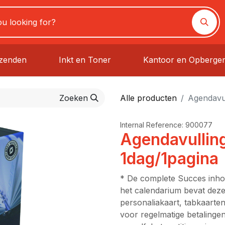
rzenden
Inkt en Toner
Kantoor en Opberge
Zoeken
Alle producten
Agendavul
Internal Reference:
900077
Agendavullin
1dag/1pagina
* De complete Succes inhou
het calendarium bevat dez
personaliakaart, tabkaarte
voor regelmatige betalingen