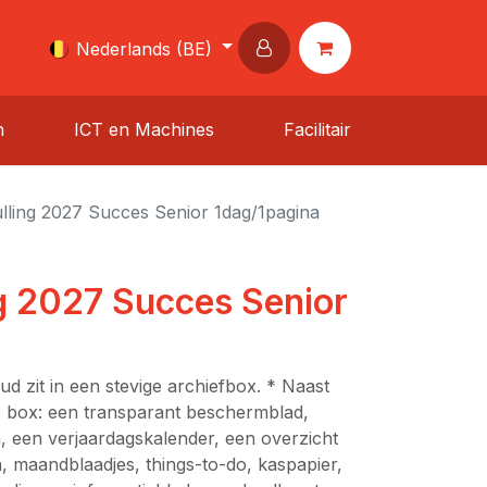
Nederlands (BE)
n
ICT en Machines
Facilitair
ling 2027 Succes Senior 1dag/1pagina
g 2027 Succes Senior
d zit in een stevige archiefbox. * Naast
e box: een transparant beschermblad,
n, een verjaardagskalender, een overzicht
, maandblaadjes, things-to-do, kaspapier,