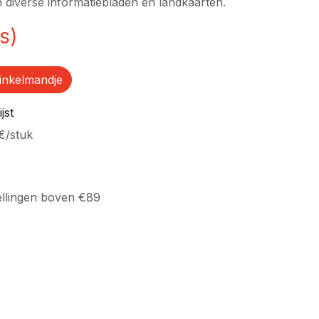
en diverse informatiebladen en landkaarten.
s)
inkelmandje
jst
€
/
stuk
ellingen boven €89