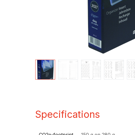
Specifications
CO2e-footprint
150 g
en
280 g