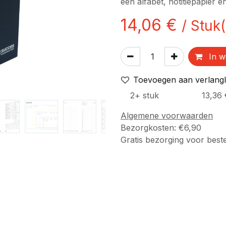
een alfabet, notitiepapier 
14,06
€
/
Stuk(
In w
Toevoegen aan verlangli
2
+
stuk
13,36
Algemene voorwaarden
Bezorgkosten: €6,90
Gratis bezorging voor best