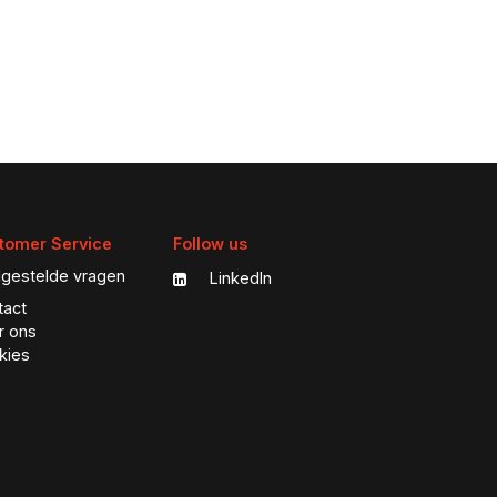
tomer Service
Follow us
lgestelde vragen
LinkedIn
tact
r ons
kies