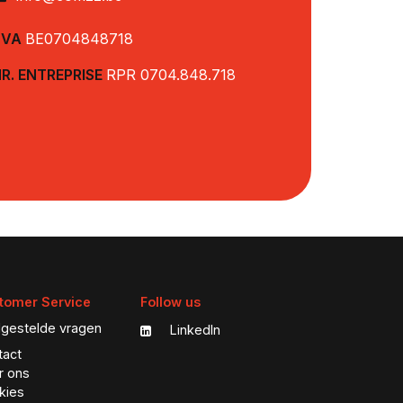
TVA
BE0704848718
R. ENTREPRISE
RPR 0704.848.718
tomer Service
Follow us
lgestelde vragen
LinkedIn
tact
r ons
kies