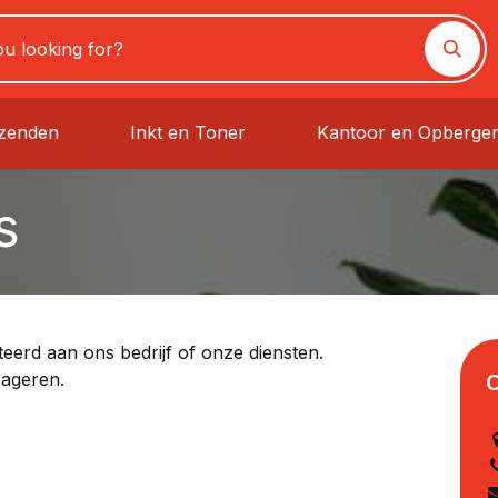
rzenden
Inkt en Toner
Kantoor en Opberge
s
eerd aan ons bedrijf of onze diensten.
eageren.
C