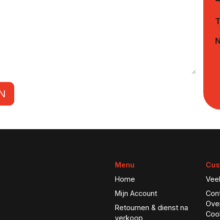
N
N
Menu
Cus
Home
Vee
Mijn Account
Con
Ove
Retournen & dienst na
Coo
verkoop