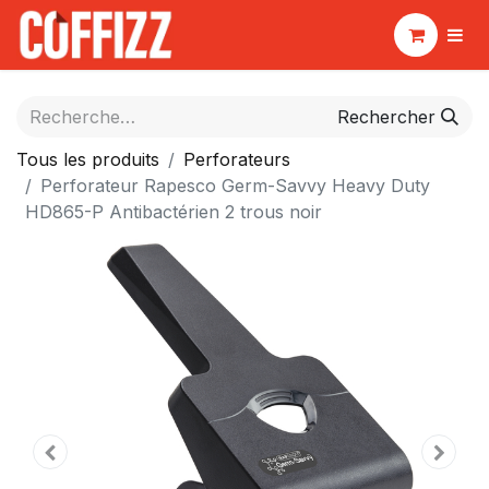
Rechercher
Tous les produits
Perforateurs
Perforateur Rapesco Germ-Savvy Heavy Duty
HD865-P Antibactérien 2 trous noir