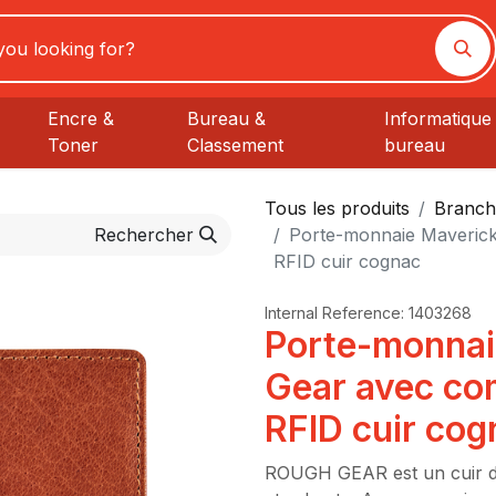
Encre &
Bureau &
Informatique 
Toner
Classement
bureau
Tous les produits
Branch
Rechercher
Porte-monnaie Maveric
RFID cuir cognac
Internal Reference:
1403268
Porte-monnai
Gear avec co
RFID cuir cog
ROUGH GEAR est un cuir de 