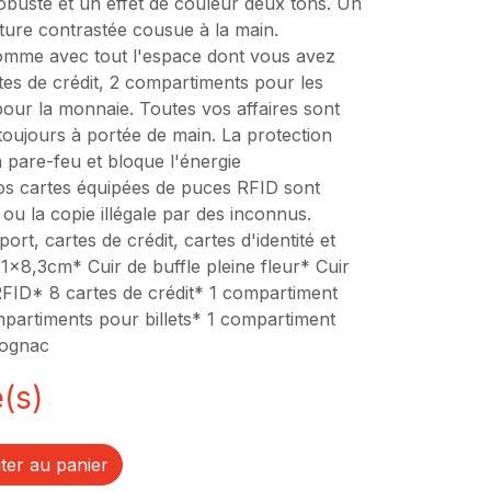
obuste et un effet de couleur deux tons. Un
ture contrastée cousue à la main.
homme avec tout l'espace dont vous avez
tes de crédit, 2 compartiments pour les
pour la monnaie. Toutes vos affaires sont
oujours à portée de main. La protection
pare-feu et bloque l'énergie
vos cartes équipées de puces RFID sont
 ou la copie illégale par des inconnus.
rt, cartes de crédit, cartes d'identité et
1x8,3cm* Cuir de buffle pleine fleur* Cuir
RFID* 8 cartes de crédit* 1 compartiment
mpartiments pour billets* 1 compartiment
Cognac
(s)
ter au panier