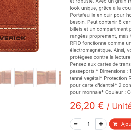
et robuste. Avec un grain r
look unique, grâce à la cou
Portefeuille en cuir pour 
besoin. Peut contenir 8 car
billets et un compartiment 
rangées proprement, mais t
RFID fonctionne comme un 
électromagnétique. Ainsi, 
protégées contre la lecture
Pensez aux cartes de transpo
passeports.* Dimensions : 1
tanné végétal* Protection 
pour carte d'identité* 2 co
pour monnaie* Couleur : 
26,20
€
/
Unité
Ajou