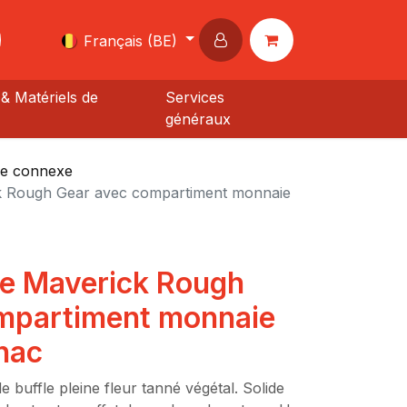
Français (BE)
& Matériels de
Services
généraux
e connexe
k Rough Gear avec compartiment monnaie
e Maverick Rough
mpartiment monnaie
nac
buffle pleine fleur tanné végétal. Solide