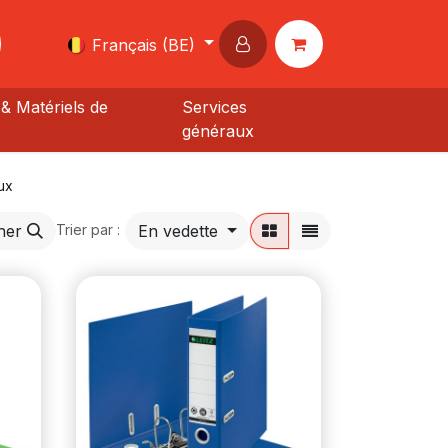
Français (BE)
& Matériels de
Services
généraux
ux
her
En vedette
Trier par :