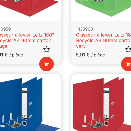
30959
1430960
asseur à levier Leitz 180°
Classeur à levier Leitz 1
cycle A4 80mm carton
Recycle A4 80mm carto
uge
vert
91
€
5,91
€
/
pièce
/
pièce