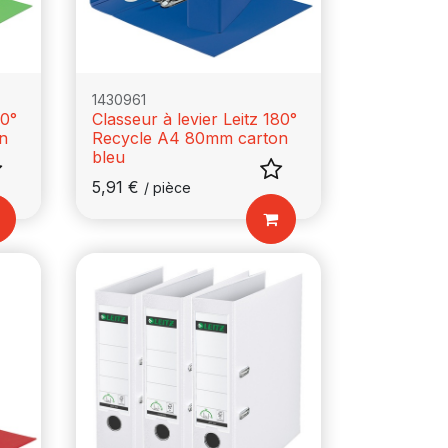
1430961
80°
Classeur à levier Leitz 180°
n
Recycle A4 80mm carton
bleu
5,91
€
/
pièce