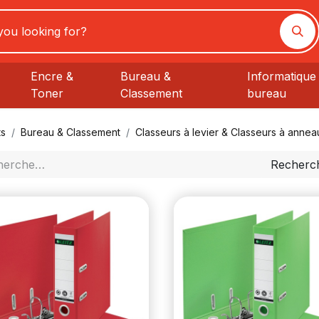
Encre &
Bureau &
Informatique 
Toner
Classement
bureau
ts
Bureau & Classement
Classeurs à levier & Classeurs à annea
Recherc