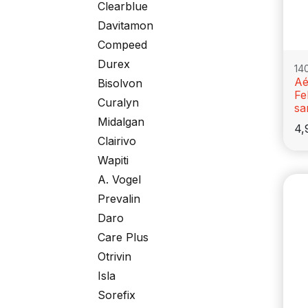
Clearblue
Davitamon
Compeed
Durex
14
Aé
Bisolvon
Fe
Curalyn
sa
Midalgan
4,
Clairivo
Wapiti
A. Vogel
Prevalin
Daro
Care Plus
Otrivin
Isla
Sorefix