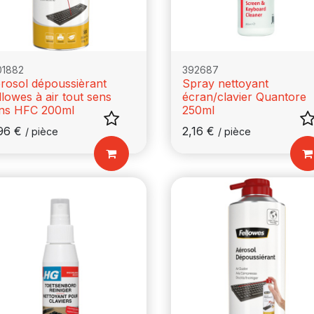
01882
392687
rosol dépoussièrant
Spray nettoyant
llowes à air tout sens
écran/clavier Quantore
ns HFC 200ml
250ml
96
€
2,16
€
/
pièce
/
pièce