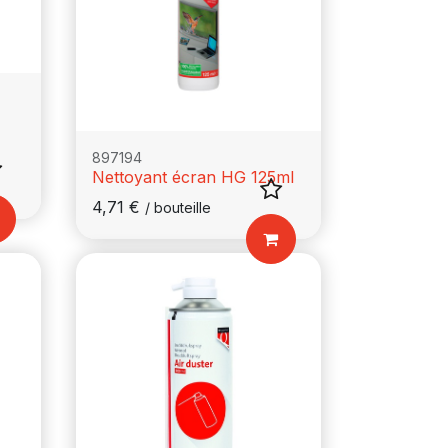
897194
Nettoyant écran HG 125ml
4,71
€
/
bouteille