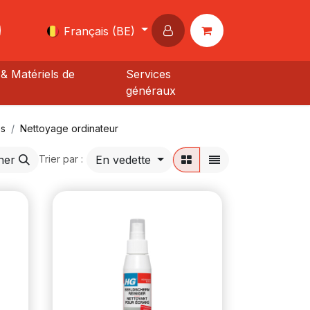
Français (BE)
& Matériels de
Services
généraux
es
Nettoyage ordinateur
her
En vedette
Trier par :