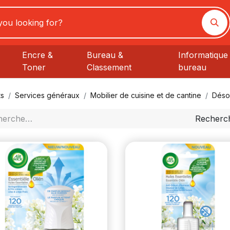
Encre &
Bureau &
Informatique 
Toner
Classement
bureau
ts
Services généraux
Mobilier de cuisine et de cantine
Déso
Recherc