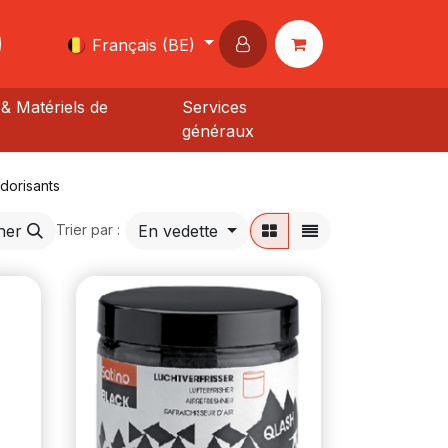
Français (BE)
& Matériels de
Services
généraux
dorisants
her
En vedette
Trier par :