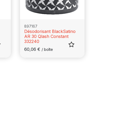
897167
Désodorisant BlackSatino
AR 30 Qlash Constant
332240
60,06
€
/
boîte