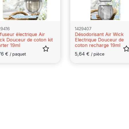
29416
1429407
ffuseur électrique Air
Désodorisant Air Wick
ck Douceur de coton kit
Electrique Douceur de
arter 19ml
coton recharge 19ml
76
€
5,64
€
/
paquet
/
pièce