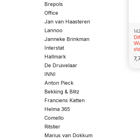
Brepols
Office
Jan van Haasteren
Lannoo
14
Di
Janneke Brinkman
Wi
Interstat
st
Hallmark
7,
De Druivelaar
INNI
Anton Pieck
Bekking & Blitz
Franciens Katten
Helma 365
Comello
Ritstier
Marius van Dokkum