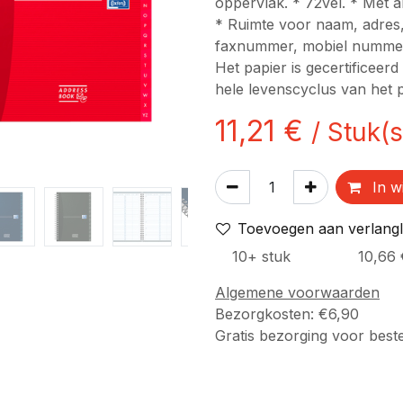
oppervlak. * 72vel. * Met al
* Ruimte voor naam, adres
faxnummer, mobiel nummer e
Het papier is gecertificeer
hele levenscyclus van het pa
11,21
€
/
Stuk(s
In w
Toevoegen aan verlangli
10
+
stuk
10,66
Algemene voorwaarden
Bezorgkosten: €6,90
Gratis bezorging voor best