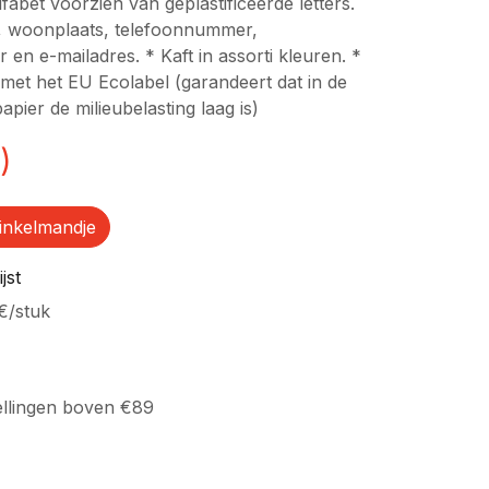
fabet voorzien van geplastificeerde letters.
, woonplaats, telefoonnummer,
n e-mailadres. * Kaft in assorti kleuren. *
d met het EU Ecolabel (garandeert dat in de
pier de milieubelasting laag is)
)
inkelmandje
jst
€
/
stuk
ellingen boven €89