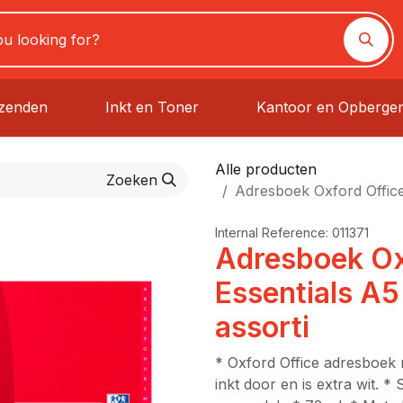
rzenden
Inkt en Toner
Kantoor en Opberge
Alle producten
Zoeken
Adresboek Oxford Office 
Internal Reference:
011371
Adresboek Ox
Essentials A5
assorti
* Oxford Office adresboek 
inkt door en is extra wit. * 