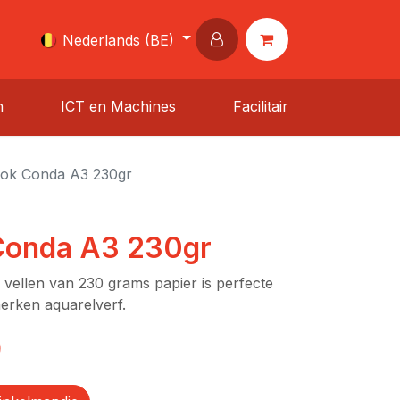
Nederlands (BE)
n
ICT en Machines
Facilitair
lok Conda A3 230gr
Conda A3 230gr
 vellen van 230 grams papier is perfecte
erken aquarelverf.
)