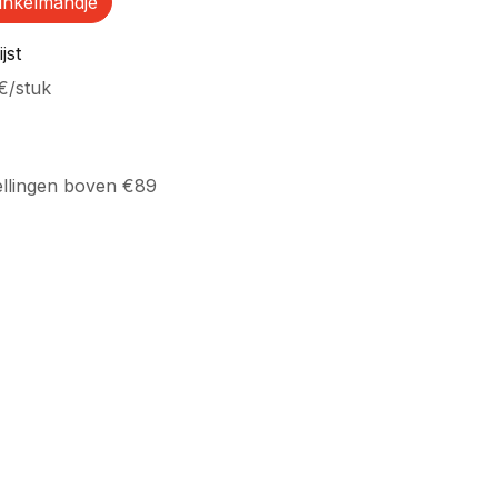
inkelmandje
jst
€
/
stuk
ellingen boven €89