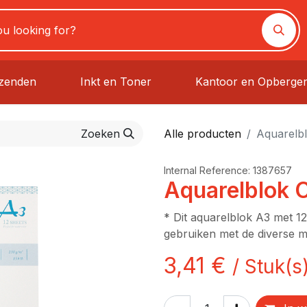
rzenden
Inkt en Toner
Kantoor en Opberge
Zoeken
Alle producten
Aquarelb
Internal Reference:
1387657
Aquarelblok 
* Dit aquarelblok A3 met 12
gebruiken met de diverse m
3,41
€
/
Stuk(s