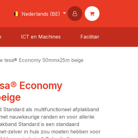
Nederlands (BE)
n
ICT en Machines
Facilitair
pe tesa® Economy 50mmx25m beige
esa® Economy
eige
 Standard als multifunctioneel afplakband
 met nauwkeurige randen en voor allerlei
plakband Standard is een standaard
het-zelver in huis zou moeten hebben voor