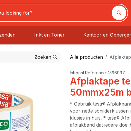
rzenden
Inkt en Toner
Kantoor en Opberge
Zoeken
Alle producten
Afplakta
Internal Reference:
1396997
Afplaktape t
50mmx25m b
* Gebruik tesa® Afplakband
voor nette schilderklussen
klusjes in huis. * tesa® Af
afplakband dat iedere doe-