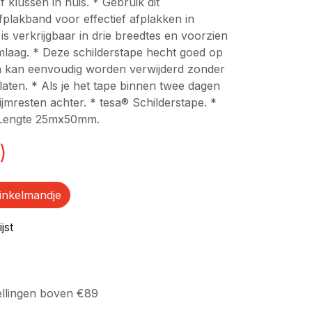
 klussen in huis. * Gebruik dit
fplakband voor effectief afplakken in
t is verkrijgbaar in drie breedtes en voorzien
jmlaag. * Deze schilderstape hecht goed op
 kan eenvoudig worden verwijderd zonder
laten. * Als je het tape binnen twee dagen
lijmresten achter. * tesa® Schilderstape. *
 Lengte 25mx50mm.
)
inkelmandje
jst
ellingen boven €89