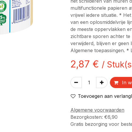
het schilderen van muren of
multifunctionele papieren a
vrijwel iedere situatie. * He
van een oplosmiddelvrije li
de meeste oppervlakken en
zichtbare sporen achter te 
verwijderd, blijven er geen 
Algemene toepassingen. *
2,87
€
/
Stuk(s
In w
Toevoegen aan verlangli
Algemene voorwaarden
Bezorgkosten: €6,90
Gratis bezorging voor best