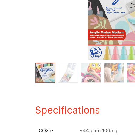
Specifications
CO2e-
944 g
en
1065 g