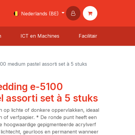
Nederlands (BE)
n
ICT en Machines
Facilitair
00 medium pastel assorti set à 5 stuks
edding e-5100
 assorti set à 5 stuks
 op lichte of donkere oppervlakken, ideaal
n of verfpapier. * De ronde punt heeft een
De hoogwaardige gepigmenteerde acrylverf
s lichtecht, geurloos en permanent wanneer