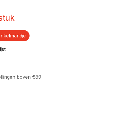
stuk
inkelmandje
jst
ellingen boven €89