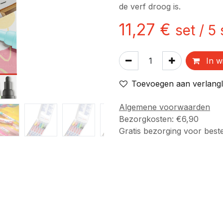
de verf droog is.
11,27
€
set
/
5
In w
Toevoegen aan verlangli
Algemene voorwaarden
Bezorgkosten: €6,90
Gratis bezorging voor best