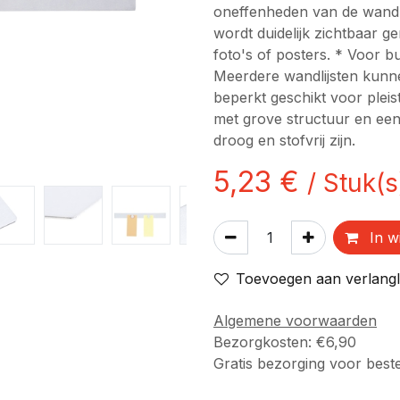
oneffenheden van de wand
wordt duidelijk zichtbaar 
foto's of posters. * Voor b
Meerdere wandlijsten kunn
beperkt geschikt voor plei
met grove structuur en ee
droog en stofvrij zijn.
5,23
€
/
Stuk(s
In w
Toevoegen aan verlangli
Algemene voorwaarden
Bezorgkosten: €6,90
Gratis bezorging voor best