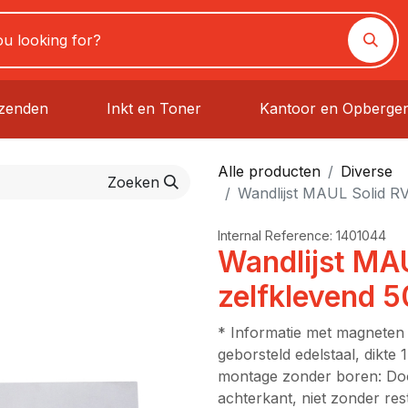
rzenden
Inkt en Toner
Kantoor en Opberge
Alle producten
Diverse
Zoeken
Wandlijst MAUL Solid RV
Internal Reference:
1401044
Wandlijst MA
zelfklevend 5
* Informatie met magneten 
geborsteld edelstaal, dikt
montage zonder boren: Doo
achterkant, niet zonder re