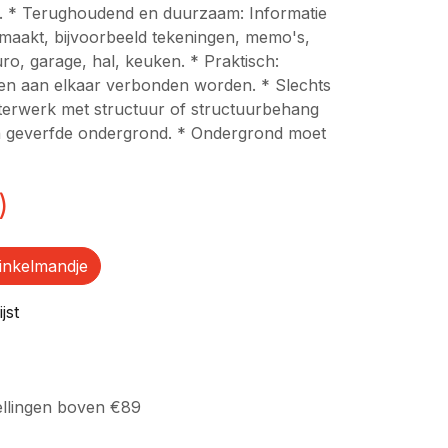
. * Terughoudend en duurzaam: Informatie
gemaakt, bijvoorbeeld tekeningen, memo's,
uro, garage, hal, keuken. * Praktisch:
en aan elkaar verbonden worden. * Slechts
sterwerk met structuur of structuurbehang
n geverfde ondergrond. * Ondergrond moet
)
inkelmandje
jst
ellingen boven €89