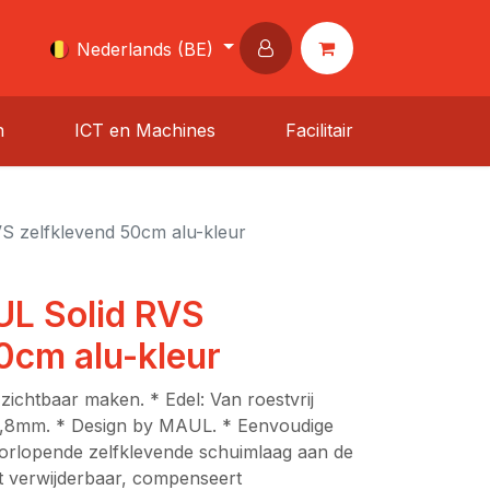
Nederlands (BE)
n
ICT en Machines
Facilitair
S zelfklevend 50cm alu-kleur
UL Solid RVS
0cm alu-kleur
zichtbaar maken. * Edel: Van roestvrij
e 1,8mm. * Design by MAUL. * Eenvoudige
rlopende zelfklevende schuimlaag aan de
st verwijderbaar, compenseert