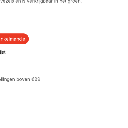
ezels en is verkrijgbaar in het groen,
)
inkelmandje
jst
ellingen boven €89