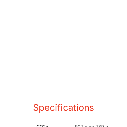
Specifications
CO2e-
907 g
en
789 g