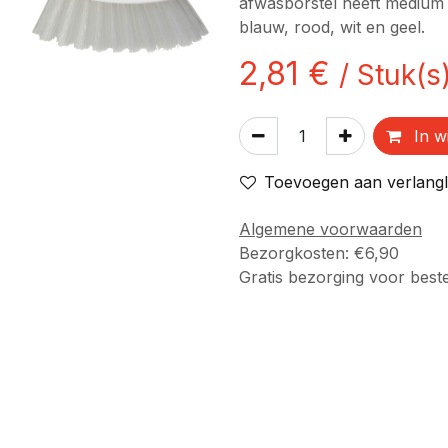
afwasborstel heeft medium v
blauw, rood, wit en geel.
2,81
€
/
Stuk(s
In w
Toevoegen aan verlangli
Algemene voorwaarden
Bezorgkosten: €6,90
Gratis bezorging voor best