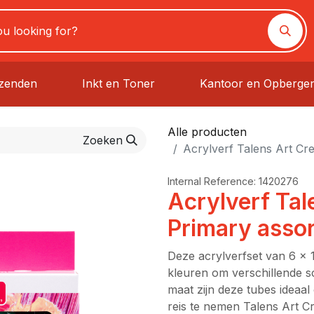
rzenden
Inkt en Toner
Kantoor en Opberge
Alle producten
Zoeken
Acrylverf Talens Art Cre
Internal Reference:
1420276
Acrylverf Tal
Primary assor
Deze acrylverfset van 6 x 
kleuren om verschillende s
maat zijn deze tubes ideaa
reis te nemen Talens Art C