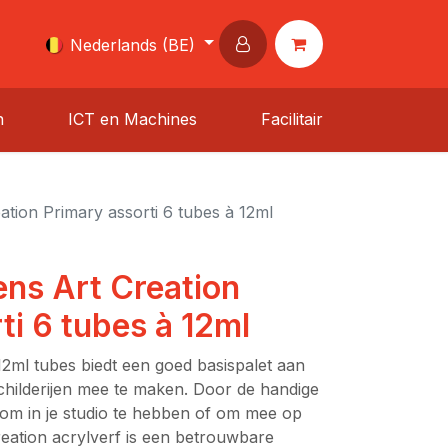
Nederlands (BE)
n
ICT en Machines
Facilitair
ation Primary assorti 6 tubes à 12ml
ens Art Creation
ti 6 tubes à 12ml
12ml tubes biedt een goed basispalet aan
childerijen mee te maken. Door de handige
l om in je studio te hebben of om mee op
reation acrylverf is een betrouwbare