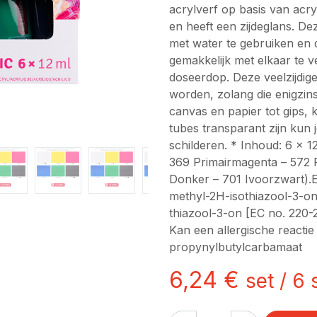
acrylverf op basis van acry
en heeft een zijdeglans. Dez
met water te gebruiken en 
gemakkelijk met elkaar te 
doseerdop. Deze veelzijdige
worden, zolang die enigzins
canvas en papier tot gips,
tubes transparant zijn kun j
schilderen. * Inhoud: 6 x 1
369 Primairmagenta – 572 
Donker – 701 Ivoorzwart).
methyl-2H-isothiazool-3-o
thiazool-3-on [EC no. 220-2
Kan een allergische reacti
propynylbutylcarbamaat
6,24
€
set
/
6