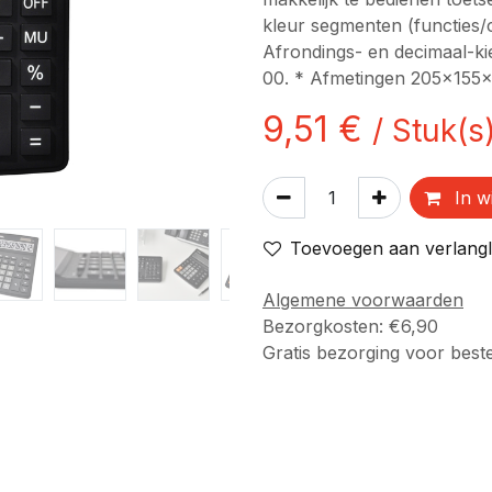
kleur segmenten (functies/c
Afrondings- en decimaal-kie
00. * Afmetingen 205x15
9,51
€
/
Stuk(s
In w
Toevoegen aan verlangli
Algemene voorwaarden
Bezorgkosten: €6,90
Gratis bezorging voor best