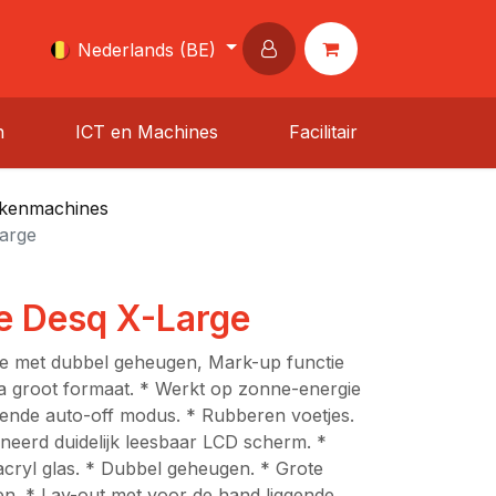
Nederlands (BE)
n
ICT en Machines
Facilitair
kenmachines
arge
 Desq X-Large
e met dubbel geheugen, Mark-up functie
xtra groot formaat. * Werkt op zonne-energie
arende auto-off modus. * Rubberen voetjes.
oneerd duidelijk leesbaar LCD scherm. *
cryl glas. * Dubbel geheugen. * Grote
sen. * Lay-out met voor de hand liggende