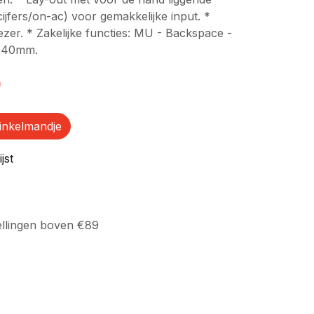
ijfers/on-ac) voor gemakkelijke input. *
zer. * Zakelijke functies: MU - Backspace -
5x40mm.
)
inkelmandje
jst
ellingen boven €89