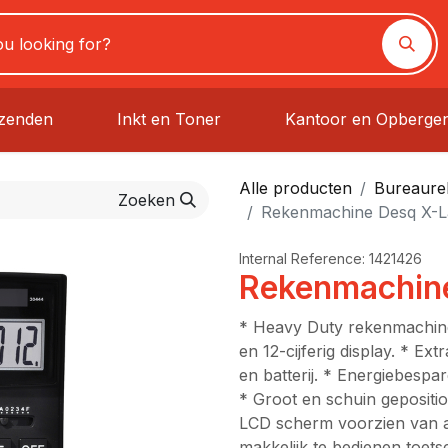
rzenden
Inkt en Toner
Kantoor en Opberge
Alle producten
Bureaure
Zoeken
Rekenmachine Desq X-L
Internal Reference:
1421426
Rekenmachine
* Heavy Duty rekenmachin
en 12-cijferig display. * E
en batterij. * Energiebesp
* Groot en schuin gepositi
LCD scherm voorzien van a
makkelijk te bedienen toet