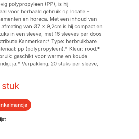
vig polypropyleen (PP), is hij
aal voor herhaald gebruik op locatie –
enementen en horeca. Met een inhoud van
 afmeting van Ø7 x 9,2cm is hij compact en
tuks in een sleeve, met 16 sleeves per doos
istributie.Kenmerken:* Type: herbruikbare
eriaal: pp (polypropyleen).* Kleur: rood.*
bruik: geschikt voor warme en koude
ig: ja.* Verpakking: 20 stuks per sleeve,
stuk
inkelmandje
jst