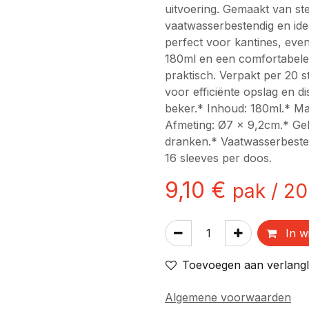
uitvoering. Gemaakt van ste
vaatwasserbestendig en ide
perfect voor kantines, ev
180ml en een comfortabele
praktisch. Verpakt per 20 s
voor efficiënte opslag en d
beker.* Inhoud: 180ml.* Mat
Afmeting: Ø7 x 9,2cm.* Ge
dranken.* Vaatwasserbestend
16 sleeves per doos.
9,10
€
pak
/
20
In w
Toevoegen aan verlangli
Algemene voorwaarden