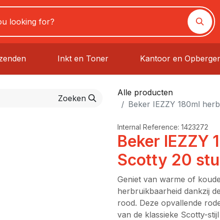
rzenden
Inkt en Toner
Kantoor en Opberge
Alle producten
Zoeken
Beker IEZZY 180ml herb
Internal Reference:
1423272
Beker IEZZY 
Scotty 20 stu
Geniet van warme of koude
herbruikbaarheid dankzij d
rood. Deze opvallende rode
van de klassieke Scotty-sti