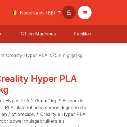
Nederlands (BE)
n
ICT en Machines
Facilitair
nt Creality Hyper PLA 1.75mm grijs1kg
reality Hyper PLA
kg
ment Hyper PLA 1.75mm 1kg. * Ervaar de
per PLA filament, ideaal voor degenen die
n / of precisie. * Creality's Hyper PLA
 voor zowel thuisgebruikers als