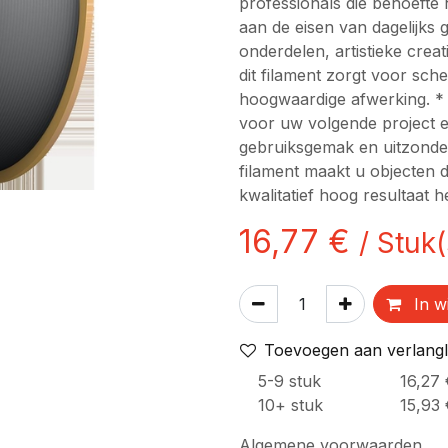
professionals die behoefte
aan de eisen van dagelijks 
onderdelen, artistieke creat
dit filament zorgt voor sch
hoogwaardige afwerking. * 
voor uw volgende project e
gebruiksgemak en uitzonder
filament maakt u objecten d
kwalitatief hoog resultaat 
16,77
€
/
Stuk(
In w
Toevoegen aan verlangli
5
-9
stuk
16,27
10
+
stuk
15,93
Algemene voorwaarden