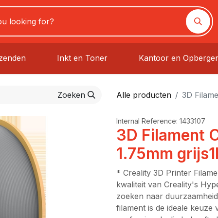
rzenden
Inkt en Toner
Kantoor en Opberge
Zoeken
Alle producten
3D Filame
Internal Reference:
1433107
3D Filament C
1.75mm grijs1
* Creality 3D Printer Fila
kwaliteit van Creality's Hy
zoeken naar duurzaamheid e
filament is de ideale keuze