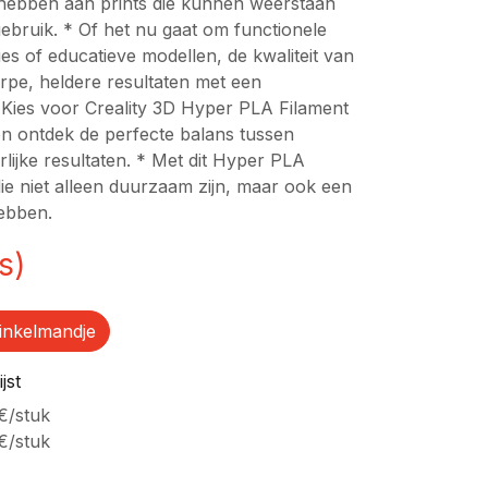
 hebben aan prints die kunnen weerstaan
gebruik. * Of het nu gaat om functionele
ies of educatieve modellen, de kwaliteit van
erpe, heldere resultaten met een
Kies voor Creality 3D Hyper PLA Filament
n ontdek de perfecte balans tussen
lijke resultaten. * Met dit Hyper PLA
ie niet alleen duurzaam zijn, maar ook een
hebben.
s)
inkelmandje
jst
€
/
stuk
€
/
stuk