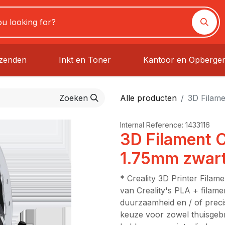
rzenden
Inkt en Toner
Kantoor en Opberge
Zoeken
Alle producten
3D Filame
Internal Reference:
1433116
3D Filament C
1.75mm zwart
* Creality 3D Printer Filam
van Creality's PLA + filam
duurzaamheid en / of precisi
keuze voor zowel thuisgebr