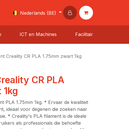
Nederlands (BE)
n
ICT en Machines
Facilitair
nt Creality CR PLA 1.75mm zwart 1kg
reality CR PLA
 1kg
ent PLA 1.75mm 1kg. * Ervaar de kwaliteit
ent, ideaal voor degenen die zoeken naar
e. * Creality's PLA filament is de ideale
uikers als professionals die behoefte