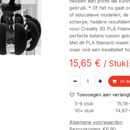
hebben aan prints die kunn
gebruik. * Of het nu gaat o
of educatieve modellen, de k
scherpe, heldere resultate
voor Creality 3D PLA Filam
perfecte balans tussen gebr
Met dit PLA filament maakt 
maar ook een kwalitatief h
15,65
€
/
Stuk(
In w
Toevoegen aan verlangli
5
-9
stuk
15,19
10
+
stuk
14,87
Algemene voorwaarden
Bezorgkosten: €6,90