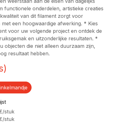
en weerstaan aan de eisen van dagelijks
m functionele onderdelen, artistieke creaties
waliteit van dit filament zorgt voor
n met een hoogwaardige afwerking. * Kies
ent voor uw volgende project en ontdek de
uiksgemak en uitzonderlijke resultaten. *
u objecten die niet alleen duurzaam zijn,
oog resultaat hebben.
s)
inkelmandje
jst
€
/
stuk
€
/
stuk