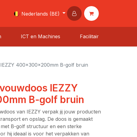
Nederlands (BE)
n
ICT en Machines
Facilitair
 IEZZY 400x300x200mm B-golf bruin
 vouwdoos IEZZY
mm B-golf bruin
doos van IEZZY verpak jij jouw producten
ransport en opslag. De doos is gemaakt
 met B-golf structuur en een sterke
oor hij ideaal is voor het verpakken van