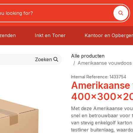
rzenden
Inkt en Toner
Kantoor en Opberge
Alle producten
Zoeken
Amerikaanse vouwdoos
Internal Reference:
1433754
Amerikaanse
400x300x200
Met deze Amerikaanse vouw
snel en betrouwbaar voor t
van stevig enkelgolf karton
testliner buitenlaag, waard