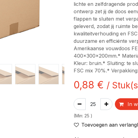
lichte en zelfdragende pro
ontwerp zet jij de doos ee
flappen te sluiten met ver
geleverd, zodat jij ruimte b
kwaliteitverhouding en FSC 
duurzame en efficiënte ve
Amerikaanse vouwdoos FE
400x300x200mm.* Materiaal:
Kleur: bruin.* Sluiting: te s
FSC mix 70%.* Verpakking: 
0,88
€
/
Stuk(s
In w
(
Min:
25
)
Toevoegen aan verlangli