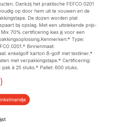
ducten. Dankzij het praktische FEFCO 0201
nvoudig op door hem uit te vouwen en de
pakkingstape. De dozen worden plat
espaart bij opslag. Met een uitstekende prijs-
Mix 70% certificering kies jij voor een
rpakkingsoplossing.Kenmerken:* Type:
FCO 0201.* Binnenmaat:
 enkelgolf karton B-golf met testliner.*
luiten met verpakkingstape.* Certificering:
pak à 25 stuks.* Pallet: 600 stuks.
)
inkelmandje
jst