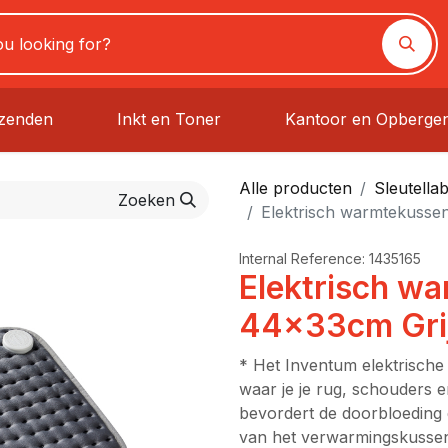
rzenden
Inkt en Toner
Kantoor en Opberge
Alle producten
Sleutellab
Zoeken
Elektrisch warmtekusse
Internal Reference:
1435165
Elektrisch w
44x33cm Gri
* Het Inventum elektrisch
waar je je rug, schouders 
bevordert de doorbloeding 
van het verwarmingskussen