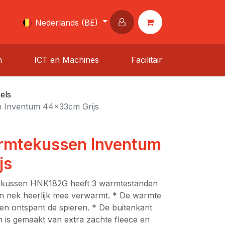
Nederlands (BE)
n
ICT en Machines
Facilitair
els
n Inventum 44x33cm Grijs
armtekussen Inventum
js
e kussen HNK182G heeft 3 warmtestanden
en nek heerlijk mee verwarmt. * De warmte
en ontspant de spieren. * De buitenkant
 is gemaakt van extra zachte fleece en