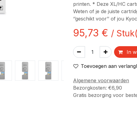
printen. * Deze XL/HC cartri
Weten of je de juiste cartrid
‘’geschikt voor’’ of jou Kyo
95,73
€
/
Stuk
In w
Toevoegen aan verlangli
Algemene voorwaarden
Bezorgkosten: €6,90
Gratis bezorging voor best