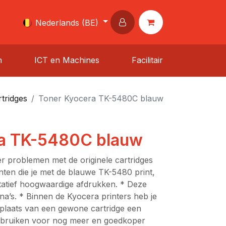
Nederlands (BE)
n
ICT en Machines
Facilitair
tridges
Toner Kyocera TK-5480C blauw
ra TK-5480C blauw
r problemen met de originele cartridges
ten die je met de blauwe TK-5480 print,
tatief hoogwaardige afdrukken. * Deze
ina’s. * Binnen de Kyocera printers heb je
 plaats van een gewone cartridge een
gebruiken voor nog meer en goedkoper