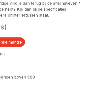
dge vind je dan terug bij de alternatieven *
ge hebt? Kijk dan bij de specificaties
cera printer ertussen staat.
(s)
inkelmandje
jst
ellingen boven €89