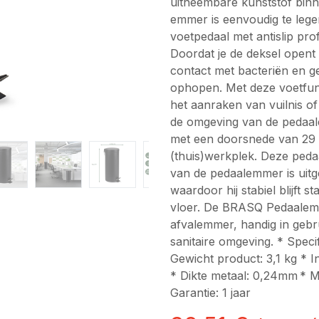
uitneembare kunststof binn
emmer is eenvoudig te legen
voetpedaal met antislip pro
Doordat je de deksel opent 
contact met bacteriën en g
ophopen. Met deze voetfunc
het aanraken van vuilnis o
de omgeving van de pedaale
met een doorsnede van 29 c
(thuis)werkplek. Deze pedaa
van de pedaalemmer is uit
waardoor hij stabiel blijft
vloer. De BRASQ Pedaalemme
afvalemmer, handig in gebr
sanitaire omgeving. * Speci
Gewicht product: 3,1 kg * 
* Dikte metaal: 0,24mm * M
Garantie: 1 jaar