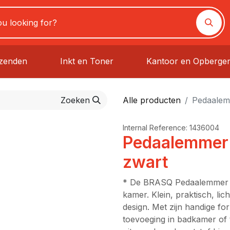
rzenden
Inkt en Toner
Kantoor en Opberge
Zoeken
Alle producten
Pedaalem
Internal Reference:
1436004
Pedaalemmer 
zwart
* De BRASQ Pedaalemmer is
kamer. Klein, praktisch, li
design. Met zijn handige f
toevoeging in badkamer of 