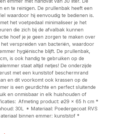
en emmer met handvat van 30 liter. De
 en te reinigen. De prullenbak heeft een
fiel waardoor hij eenvoudig te bedienen is.
met het voetpedaal minimaliseer je het
euren die zich bij de afvalbak kunnen
tie hoef je je geen zorgen te maken over
f het verspreiden van bacteriën, waardoor
mmer hygiënische blijft. De prullenbak,
m, is ook handig te gebruiken op de
lemmer staat altijd netjes! De onderzijde
gerust met een kunststof beschermrand
 staan en dit voorkomt ook krassen op de
r is een geurdichte en perfect sluitende
uik en onmisbaar in elk huishouden of
ficaties: Afmeting product: ø29 x 65 h cm *
Inhoud: 30L * Materiaal: Poedergecoat RVS
ateriaal binnen emmer: kunststof *