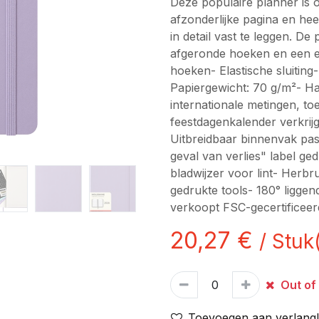
Deze populaire planner is
afzonderlijke pagina en heeft
in detail vast te leggen. De
afgeronde hoeken en een el
hoeken- Elastische sluiting
Papiergewicht: 70 g/m²- Han
internationale metingen, t
feestdagenkalender verkrij
Uitbreidbaar binnenvak pas
geval van verlies" label ge
bladwijzer voor lint- Herb
gedrukte tools- 180° liggen
verkoopt FSC-gecertificee
20,27
€
/
Stuk
Out of
Toevoegen aan verlangli