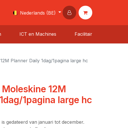
Nederlands (BE)
n
ICT en Machines
Facilitair
2M Planner Daily 1dag/1pagina large hc
 Moleskine 12M
 1dag/1pagina large hc
 is gedateerd van januari tot december.