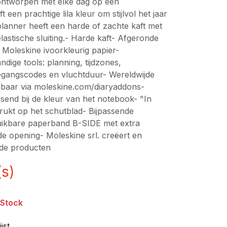
 ontworpen met elke dag op een
 een prachtige lila kleur om stijlvol het jaar
 planner heeft een harde of zachte kaft met
astische sluiting.- Harde kaft- Afgeronde
- Moleskine ivoorkleurig papier-
dige tools: planning, tijdzones,
oegangscodes en vluchtduur- Wereldwijde
gbaar via moleskine.com/diaryaddons-
send bij de kleur van het notebook- "In
drukt op het schutblad- Bijpassende
ruikbare paperband B-SIDE met extra
de opening- Moleskine srl. creëert en
rde producten
(s)
 Stock
jst