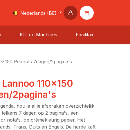
Nederlands (BE)
n
ICT en Machines
Facilitair
0x150 Peanuts 7dagen/2pagina's
 Lannoo 110x150
en/2pagina's
genda, hou je al je afspraken overzichtelijk
je telkens 7 dagen op 2 pagina's, een
r nota's, op crèmekleurig papier. Het
ands, Frans, Duits en Engels. De harde kaft