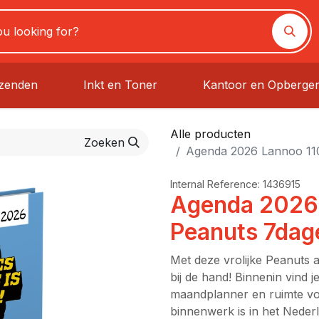
rzenden
Inkt en Toner
Kantoor en Opberge
Alle producten
Zoeken
Agenda 2026 Lannoo 11
Internal Reference:
1436915
Agenda 2026
Peanuts 7dag
Met deze vrolijke Peanuts a
bij de hand! Binnenin vind 
maandplanner en ruimte voo
binnenwerk is in het Nederl