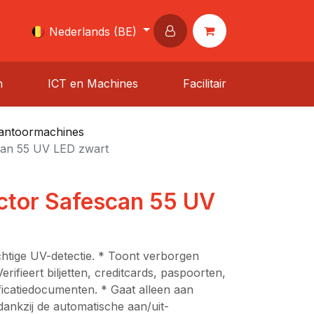
Nederlands (BE)
n
ICT en Machines
Facilitair
kantoormachines
scan 55 UV LED zwart
ector Safescan 55 UV
chtige UV-detectie. * Toont verborgen
erifieert biljetten, creditcards, paspoorten,
ificatiedocumenten. * Gaat alleen aan
dankzij de automatische aan/uit-