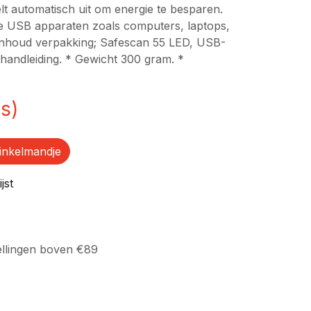
t automatisch uit om energie te besparen.
e USB apparaten zoals computers, laptops,
Inhoud verpakking; Safescan 55 LED, USB-
handleiding. * Gewicht 300 gram. *
s)
inkelmandje
jst
ellingen boven €89