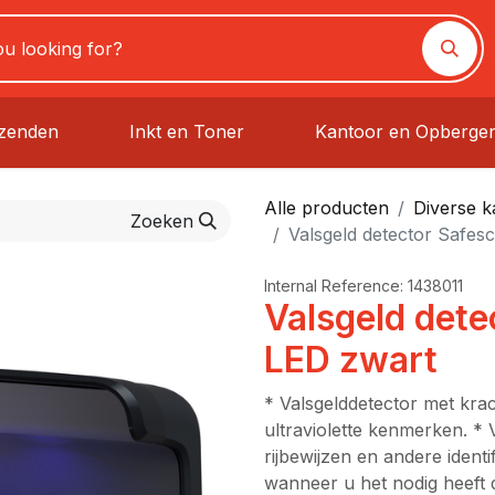
rzenden
Inkt en Toner
Kantoor en Opberge
Alle producten
Diverse 
Zoeken
Valsgeld detector Safe
Internal Reference:
1438011
Valsgeld det
LED zwart
* Valsgelddetector met kra
ultraviolette kenmerken. * V
rijbewijzen en andere ident
wanneer u het nodig heeft 