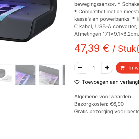
bewegingssensor. * Schakel
* Compatibel met de meest
kassa’s en powerbanks. * 
C kabel, USB-A converter, 
Afmetingen 17.1x9.1x8.2cm.
47,39
€
/
Stuk(
In w
Toevoegen aan verlangli
Algemene voorwaarden
Bezorgkosten: €6,90
Gratis bezorging voor best