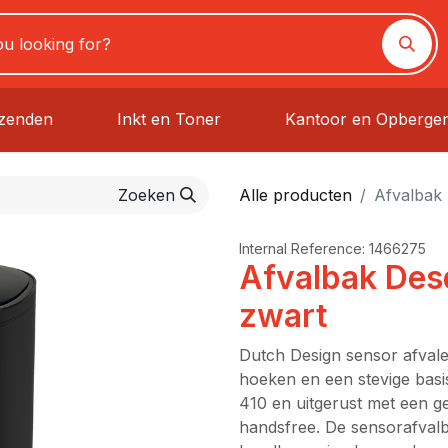
rzenden
Inkt en Toner
Kantoor en Opberge
Zoeken
Alle producten
Afvalbak 
Internal Reference:
1466275
Afvalbak Desq
zwart
Dutch Design sensor afvale
hoeken en een stevige basi
410 en uitgerust met een 
handsfree. De sensorafval