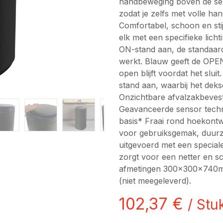
handbeweging boven de sens
zodat je zelfs met volle h
Comfortabel, schoon en stij
elk met een specifieke licht
ON-stand aan, de standaardi
werkt. Blauw geeft de OPEN
open blijft voordat het slui
stand aan, waarbij het dekse
Onzichtbare afvalzakbevest
Geavanceerde sensor techn
basis* Fraai rond hoekon
voor gebruiksgemak, duurza
uitgevoerd met een special
zorgt voor een netter en sch
afmetingen 300x300x740mm
(niet meegeleverd).
102,37
€
/
Stu