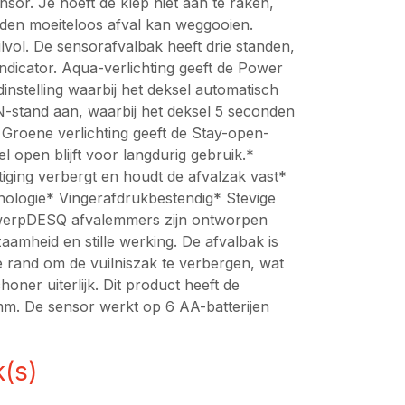
or. Je hoeft de klep niet aan te raken,
anden moeiteloos afval kan weggooien.
lvol. De sensorafvalbak heeft drie standen,
indicator. Aqua-verlichting geeft de Power
nstelling waarbij het deksel automatisch
-stand aan, waarbij het deksel 5 seconden
t. Groene verlichting geeft de Stay-open-
l open blijft voor langdurig gebruik.*
iging verbergt en houdt de afvalzak vast*
ologie* Vingerafdrukbestendig* Stevige
twerpDESQ afvalemmers zijn ontworpen
amheid en stille werking. De afvalbak is
e rand om de vuilniszak te verbergen, wat
oner uiterlijk. Dit product heeft de
. De sensor werkt op 6 AA-batterijen
k(s)