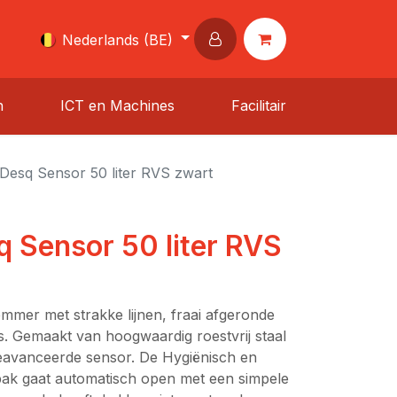
Nederlands (BE)
n
ICT en Machines
Facilitair
Desq Sensor 50 liter RVS zwart
 Sensor 50 liter RVS
mmer met strakke lijnen, fraai afgeronde
s. Gemaakt van hoogwaardig roestvrij staal
geavanceerde sensor. De Hygiënisch en
bak gaat automatisch open met een simpele