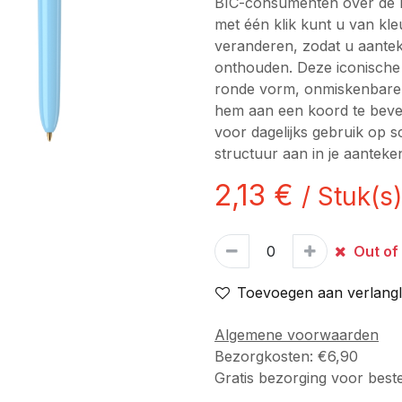
BIC-consumenten over de h
met één klik kunt u van kle
veranderen, zodat u aante
onthouden. Deze iconische 
ronde vorm, onmiskenbare kl
hem aan een koord te beves
voor dagelijks gebruik op s
structuur aan in je aanteke
2,13
€
/
Stuk(s)
Out of
Toevoegen aan verlangli
Algemene voorwaarden
Bezorgkosten: €6,90
Gratis bezorging voor best