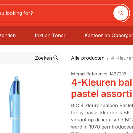
rzenden
Inkt en Toner
Kantoor en Opberge
Zoeken
Alle producten
4-Kleuren
Internal Reference:
1467236
4-Kleuren ba
pastel assorti
BIC 4 kleurenbalpen Pastel 
fancy pastel kleuren is B
variant op de iconische BI
werd in 1970 geïntroduceerd