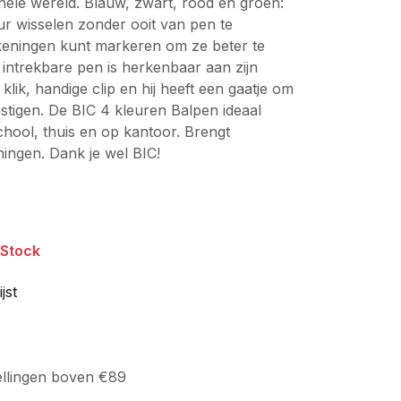
ele wereld. Blauw, zwart, rood en groen:
ur wisselen zonder ooit van pen te
keningen kunt markeren om ze beter te
intrekbare pen is herkenbaar aan zijn
ik, handige clip en hij heeft een gaatje om
tigen. De BIC 4 kleuren Balpen ideaal
chool, thuis en op kantoor. Brengt
ningen. Dank je wel BIC!
 Stock
jst
ellingen boven €89