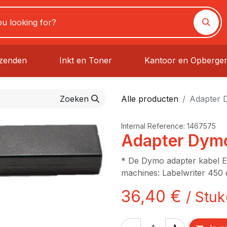
rzenden
Inkt en Toner
Kantoor en Opberge
Zoeken
Alle producten
Adapter
Internal Reference:
1467575
Adapter Dym
* De Dymo adapter kabel E
machines: Labelwriter 450
36,40
€
/
Stuk