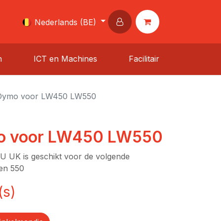
Nederlands (BE)
n
ICT en Machines
Facilitair
 Dymo voor LW450 LW550
o voor LW450 LW550
U UK is geschikt voor de volgende
 en 550
(s)