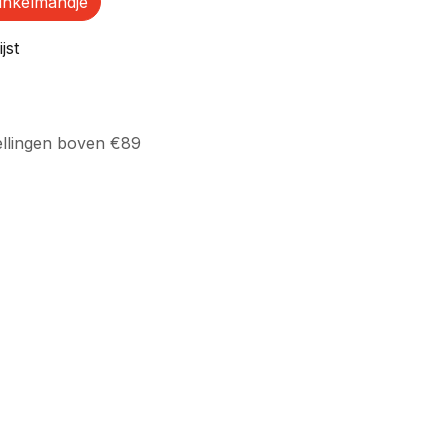
inkelmandje
jst
ellingen boven €89