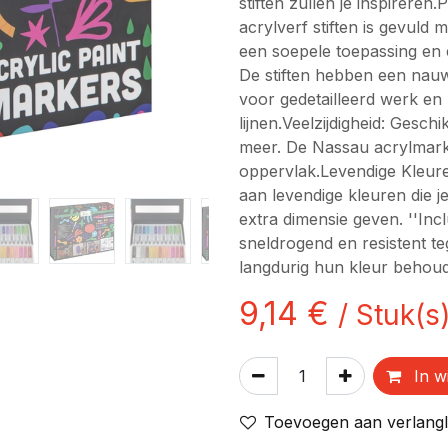
stiften zullen je inspireren.
acrylverf stiften is gevuld 
een soepele toepassing en
De stiften hebben een nauw
voor gedetailleerd werk en
lijnen.Veelzijdigheid: Gesch
meer. De Nassau acrylmarke
oppervlak.Levendige Kleur
aan levendige kleuren die 
extra dimensie geven. ''Incl
sneldrogend en resistent 
langdurig hun kleur behou
9,14
€
/
Stuk(s
In w
Toevoegen aan verlangli