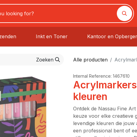
rzenden
Inkt en Toner
Kantoor en Opberge
Zoeken
Alle producten
Acrylmark
Internal Reference:
1467610
Acrylmarkers
kleuren
Ontdek de Nassau Fine Art 
keuze voor elke creatieve 
levendige kleuren die jouw a
een professional bent of e