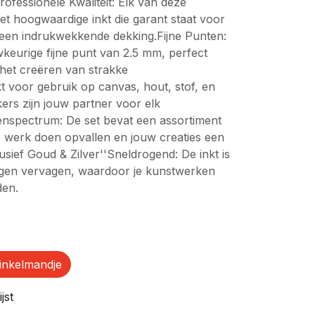
Professionele Kwaliteit: Elk van deze
met hoogwaardige inkt die garant staat voor
 een indrukwekkende dekking.Fijne Punten:
keurige fijne punt van 2.5 mm, perfect
 het creëren van strakke
ikt voor gebruik op canvas, hout, stof, en
rs zijn jouw partner voor elk
enspectrum: De set bevat een assortiment
je werk doen opvallen en jouw creaties een
usief Goud & Zilver''Sneldrogend: De inkt is
tegen vervagen, waardoor je kunstwerken
den.
)
inkelmandje
jst