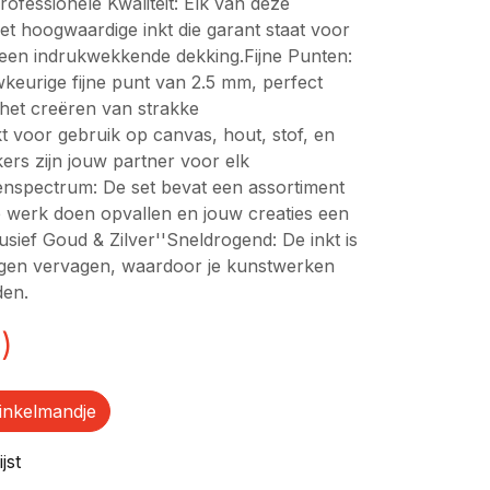
Professionele Kwaliteit: Elk van deze
met hoogwaardige inkt die garant staat voor
 een indrukwekkende dekking.Fijne Punten:
keurige fijne punt van 2.5 mm, perfect
 het creëren van strakke
ikt voor gebruik op canvas, hout, stof, en
rs zijn jouw partner voor elk
enspectrum: De set bevat een assortiment
je werk doen opvallen en jouw creaties een
usief Goud & Zilver''Sneldrogend: De inkt is
tegen vervagen, waardoor je kunstwerken
den.
)
inkelmandje
jst