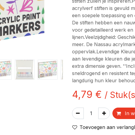
stiften zullen je inspireren.
acrylverf stiften is gevuld 
een soepele toepassing en
De stiften hebben een nauw
voor gedetailleerd werk en
lijnen.Veelzijdigheid: Gesch
meer. De Nassau acrylmarke
oppervlak.Levendige Kleur
aan levendige kleuren die 
extra dimensie geven. ''Incl
sneldrogend en resistent 
langdurig hun kleur behou
4,79
€
/
Stuk(s
In w
Toevoegen aan verlangli