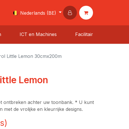
Nederlands (BE)
n
ICT en Machines
Facilitair
rol Little Lemon 30cmx200m
ittle Lemon
et ontbreken achter uw toonbank. * U kunt
 met de vrolijke en kleurrijke designs.
s)