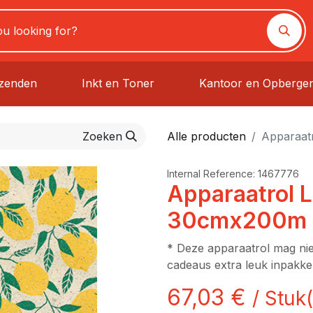
rzenden
Inkt en Toner
Kantoor en Opberge
Zoeken
Alle producten
Apparaat
Internal Reference:
1467776
Apparaatrol L
30cmx200m
* Deze apparaatrol mag ni
cadeaus extra leuk inpakken
67,03
€
/
Stuk(