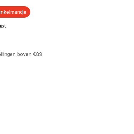
inkelmandje
jst
ellingen boven €89