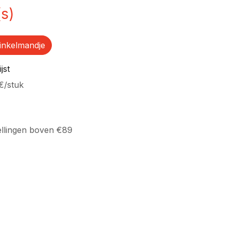
(s)
inkelmandje
jst
€
/
stuk
ellingen boven €89