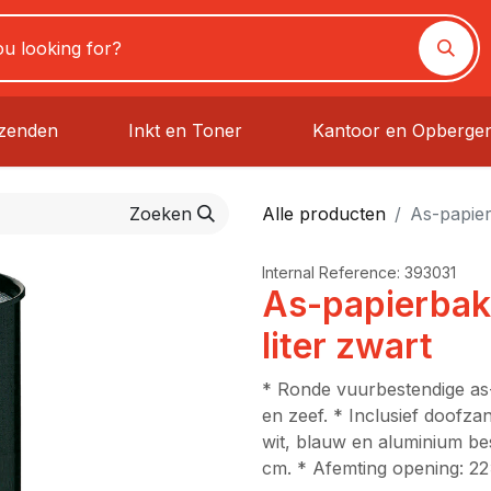
rzenden
Inkt en Toner
Kantoor en Opberge
Zoeken
Alle producten
As-papier
Internal Reference:
393031
As-papierbak
liter zwart
* Ronde vuurbestendige as
en zeef. * Inclusief doofzan
wit, blauw en aluminium be
cm. * Afemting opening: 2