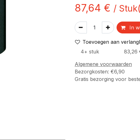
87,64
€
/
Stuk
In w
Toevoegen aan verlangli
4
+
stuk
83,26
Algemene voorwaarden
Bezorgkosten: €6,90
Gratis bezorging voor best