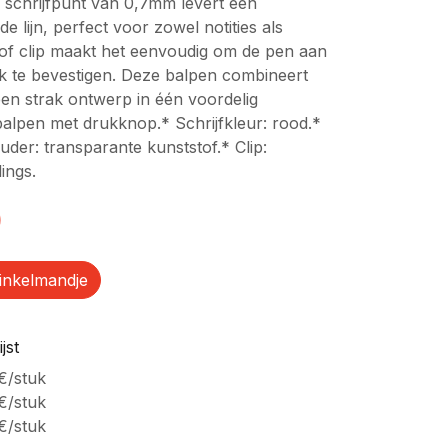
schrijfpunt van 0,7mm levert een
e lijn, perfect voor zowel notities als
tof clip maakt het eenvoudig om de pen aan
ak te bevestigen. Deze balpen combineert
 een strak ontwerp in één voordelig
lpen met drukknop.* Schrijfkleur: rood.*
der: transparante kunststof.* Clip:
ings.
)
inkelmandje
jst
€
/
stuk
€
/
stuk
€
/
stuk