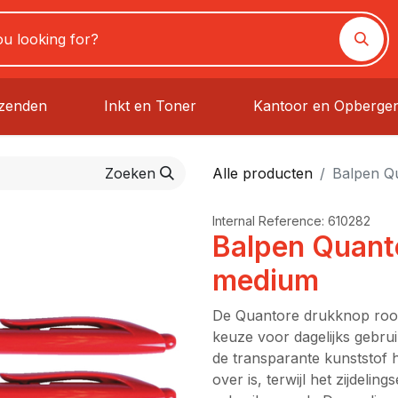
rzenden
Inkt en Toner
Kantoor en Opberge
Zoeken
Alle producten
Balpen Q
Internal Reference:
610282
Balpen Quant
medium
De Quantore drukknop roo
keuze voor dagelijks gebrui
de transparante kunststof h
over is, terwijl het zijdel