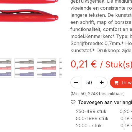
gebruiksgemak. De medium 
vloeiende en consistente rod
langere teksten. De kunsts
een schrift, map of borstz
functionaliteit, comfort en
model.Kenmerken:* Type: ba
Schrijfbreedte: 0,7mm.* Hou
kunststof.* Drukknop: zijdel
0,21
€
/
Stuk(s
In w
(
Min:
50
,
2243
beschikbaar
)
Toevoegen aan verlangli
250
-499
stuk
0,20
500
-1999
stuk
0,18
2000
+
stuk
0,18