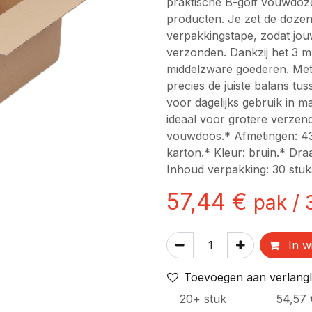
praktische B-golf vouwdozen
producten. Je zet de dozen 
verpakkingstape, zodat jou
verzonden. Dankzij het 3 mm
middelzware goederen. Met 
precies de juiste balans tu
voor dagelijks gebruik in m
ideaal voor grotere verze
vouwdoos.* Afmetingen: 4
karton.* Kleur: bruin.* Dra
Inhoud verpakking: 30 stuk
57,44
€
pak
/
In w
Toevoegen aan verlangli
20
+
stuk
54,57