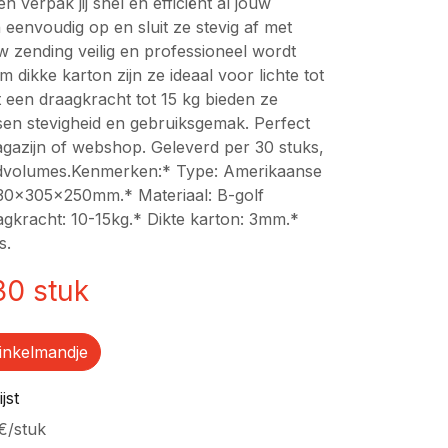
 verpak jij snel en efficiënt al jouw
eenvoudig op en sluit ze stevig af met
w zending veilig en professioneel wordt
 dikke karton zijn ze ideaal voor lichte tot
een draagkracht tot 15 kg bieden ze
ssen stevigheid en gebruiksgemak. Perfect
agazijn of webshop. Geleverd per 30 stuks,
ndvolumes.Kenmerken:* Type: Amerikaanse
30x305x250mm.* Materiaal: B-golf
agkracht: 10-15kg.* Dikte karton: 3mm.*
s.
30
stuk
inkelmandje
jst
€
/
stuk