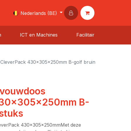
Nederlands (BE)
n
ICT en Machines
Facilitair
CleverPack 430x305x250mm B-golf bruin
 vouwdoos
 430x305x250mm B-
 stuks
leverPack 430x305x250mmMet deze