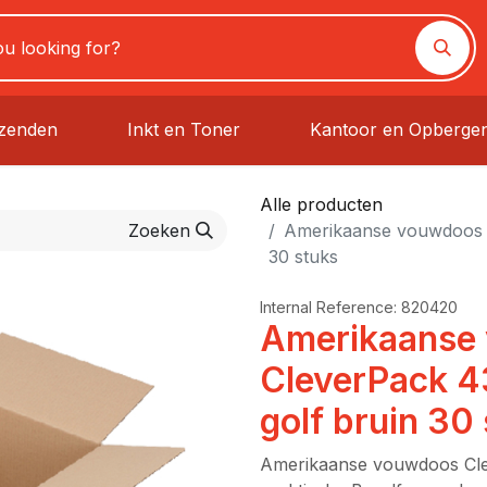
rzenden
Inkt en Toner
Kantoor en Opberge
Alle producten
Zoeken
Amerikaanse vouwdoos 
30 stuks
Internal Reference:
820420
Amerikaanse
CleverPack
golf bruin 30
Amerikaanse vouwdoos C