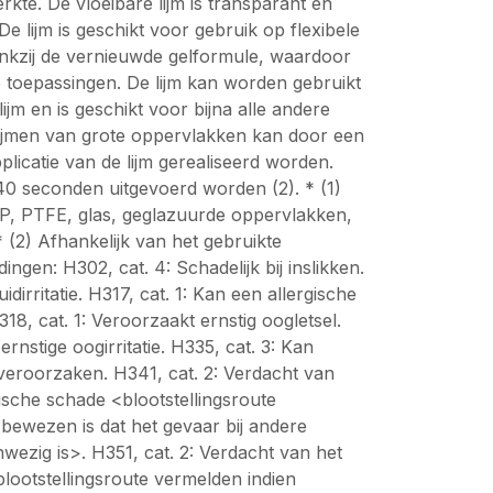
erkte. De vloeibare lijm is transparant en
e lijm is geschikt voor gebruik op flexibele
dankzij de vernieuwde gelformule, waardoor
le toepassingen. De lijm kan worden gebruikt
llijm en is geschikt voor bijna alle andere
rlijmen van grote oppervlakken kan door een
licatie van de lijm gerealiseerd worden.
0 seconden uitgevoerd worden (2). * (1)
P, PTFE, glas, geglazuurde oppervlakken,
 (2) Afhankelijk van het gebruikte
ngen: H302, cat. 4: Schadelijk bij inslikken.
dirritatie. H317, cat. 1: Kan een allergische
18, cat. 1: Veroorzaakt ernstig oogletsel.
rnstige oogirritatie. H335, cat. 3: Kan
 veroorzaken. H341, cat. 2: Verdacht van
sche schade <blootstellingsroute
bewezen is dat het gevaar bij andere
nwezig is>. H351, cat. 2: Verdacht van het
ootstellingsroute vermelden indien