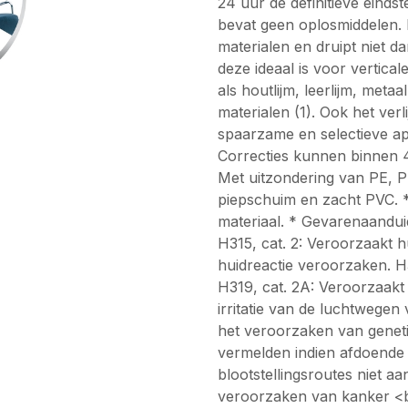
24 uur de definitieve eindst
bevat geen oplosmiddelen. D
materialen en druipt niet 
deze ideaal is voor vertica
als houtlijm, leerlijm, metaa
materialen (1). Ook het ve
spaarzame en selectieve app
Correcties kunnen binnen 4
Met uitzondering van PE, P
piepschuim en zacht PVC. *
materiaal. * Gevarenaanduidi
H315, cat. 2: Veroorzaakt hui
huidreactie veroorzaken. H3
H319, cat. 2A: Veroorzaakt e
irritatie van de luchtwegen
het veroorzaken van geneti
vermelden indien afdoende 
blootstellingsroutes niet aa
veroorzaken van kanker <bl