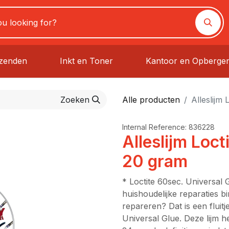
rzenden
Inkt en Toner
Kantoor en Opberge
Zoeken
Alle producten
Alleslijm
Internal Reference:
836228
Alleslijm Loc
20 gram
* Loctite 60sec. Universal G
huishoudelijke reparaties bi
repareren? Dat is een fluit
Universal Glue. Deze lijm 