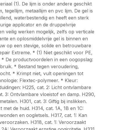
riaal (1). De lijm is onder andere geschikt
ijm, tegellijm, metaallijm en pvc lijm. De gel is
ullend, waterbestendig en heeft een sterk
ige applicator en de druppelvrije
veilig werken mogelijk, zelfs op verticale
nte en oplosmiddelvrije gel is binnen en
ouw op een stevige, solide en betrouwbare
epair Extreme. * (1) Niet geschikt voor PE,
l. * De productvoordelen in een oogopslag:
bruik. * Bestand tegen veroudering,
cht. * Krimpt niet, vult openingen tot
hnologie: Flextec-polymeer. * Kleur:
uidingen: H225, cat. 2: Licht ontvlambare
at. 3: Ontvlambare vloeistof en damp. H290,
metalen. H301, cat. 3: Giftig bij inslikken.
act met de huid. H314, cat. 1A, 1B en 1C:
wonden en oogletsels. H317, cat. 1: Kan
 veroorzaken. H318, cat. 1: Veroorzaakt
. 2A: Veroorzaakt ernstige oogirritatie. H331,