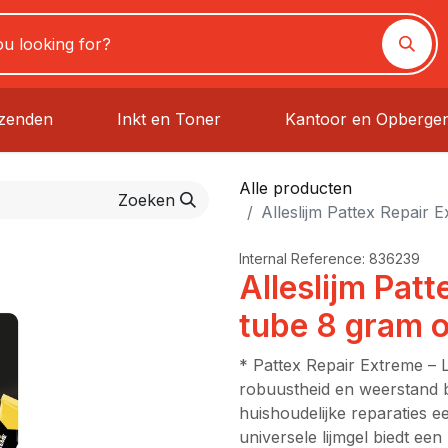
rzenden
Inkt en Toner
Kantoor en Opberge
Alle producten
Zoeken
Alleslijm Pattex Repair 
Internal Reference:
836239
Alleslijm Pat
tube 8 gram o
* Pattex Repair Extreme – Li
robuustheid en weerstand b
huishoudelijke reparaties ee
universele lijmgel biedt een