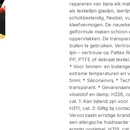
repareren van bijna elk mate
als textiellijm glaslijm, leerl
schokbestendig, flexibel, v
kleefvermogen. De nauwkeur
gelformule maken schoon en 
oppervlakken. De transpara
buiten te gebruiken. Vertr
lijm – vertrouw op Pattex R
PP, PTFE of delicaat textie
* Voor binnen- en buitenge
extreme temperaturen en vo
5mm. * Siliconenvrij. * Tec
transparant. * Gevarenaand
vloeistof en damp. H226, c
cat. 1: Kan bijtend zijn voor 
H311, cat. 3: Giftig bij cont
Veroorzaakt ernstige brand
een allergische huidreactie
ernstig oogletsel. H319, cat