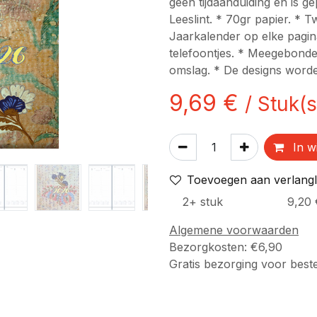
geen tijdaanduiding en is ge
Leeslint. * 70gr papier. * 
Jaarkalender op elke pagina
telefoontjes. * Meegebonde
omslag. * De designs worden
9,69
€
/
Stuk(s
In w
Toevoegen aan verlangli
2
+
stuk
9,20
Algemene voorwaarden
Bezorgkosten: €6,90
Gratis bezorging voor best