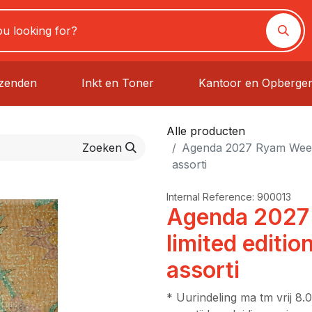
rzenden
Inkt en Toner
Kantoor en Opberge
Alle producten
Zoeken
Agenda 2027 Ryam Weekp
assorti
Internal Reference:
900013
Agenda 2027
limited editi
assorti
* Uurindeling ma tm vrij 8.