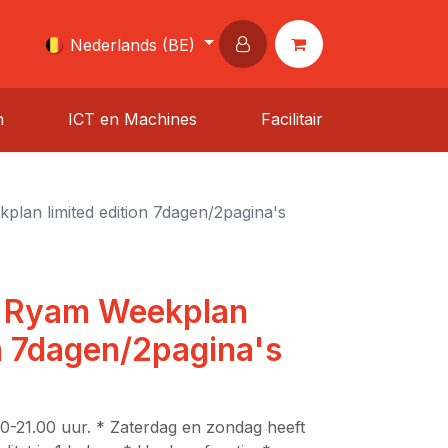
Nederlands (BE)
n
ICT en Machines
Facilitair
lan limited edition 7dagen/2pagina's
 Ryam Weekplan
on 7dagen/2pagina's
00-21.00 uur. * Zaterdag en zondag heeft