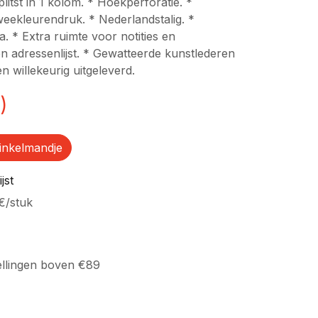
plitst in 1 kolom. * Hoekperforatie. *
Tweekleurendruk. * Nederlandstalig. *
. * Extra ruimte voor notities en
n adressenlijst. * Gewatteerde kunstlederen
 willekeurig uitgeleverd.
)
inkelmandje
jst
€
/
stuk
ellingen boven €89