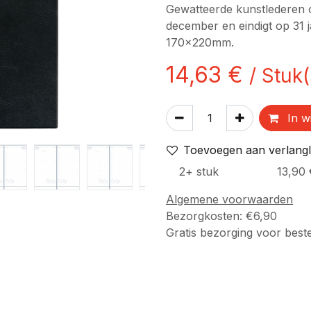
Gewatteerde kunstlederen o
december en eindigt op 31 
170x220mm.
14,63
€
/
Stuk(
In w
Toevoegen aan verlangli
2
+
stuk
13,90
Algemene voorwaarden
Bezorgkosten: €6,90
Gratis bezorging voor best