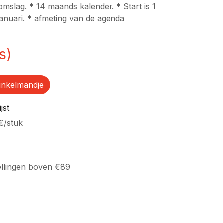
mslag. * 14 maands kalender. * Start is 1
januari. * afmeting van de agenda
s)
inkelmandje
jst
€
/
stuk
ellingen boven €89