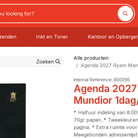
rzenden
Inkt en Toner
Kantoor en Opberge
Alle producten
Zoeken
Agenda 2027 Ryam Mana
Internal Reference:
900095
Agenda 2027
Mundior 1dag
* Halfuur indeling van 8.00
70gr papier. * Tweekleuren
pagina. * Extra ruimte voor 
Meegebonden adressenlijst