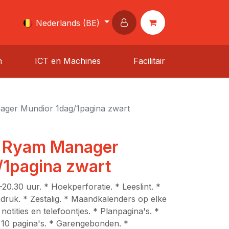
Nederlands (BE)
n
ICT en Machines
Facilitair
ger Mundior 1dag/1pagina zwart
 Ryam Manager
/1pagina zwart
-20.30 uur. * Hoekperforatie. * Leeslint. *
druk. * Zestalig. * Maandkalenders op elke
notities en telefoontjes. * Planpagina's. *
 10 pagina's. * Garengebonden. *