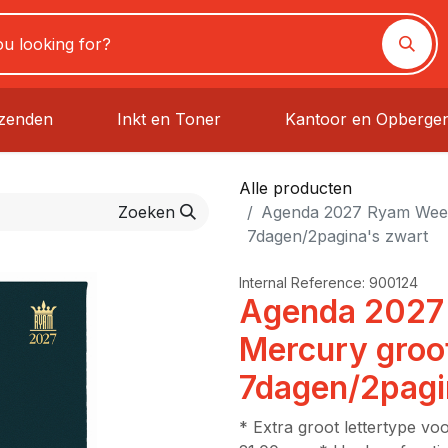
rzenden
Inkt en Toner
Kantoor en Opberge
Alle producten
Zoeken
Agenda 2027 Ryam Weekp
7dagen/2pagina's zwart
Internal Reference:
900124
Agenda 2027
Mercury groot
7dagen/2pagi
* Extra groot lettertype vo