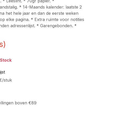
 * Leeslint. * 70gr papier. *
ndstalig. * 14-Maands kalender: laatste 2
a het hele jaar en dan de eerste weken
op elke pagina. * Extra ruimte voor notities
nden adressenlijst. * Garengebonden. *
s)
 Stock
jst
€
/
stuk
ellingen boven €89