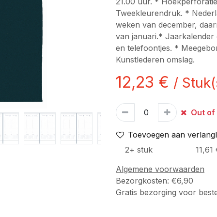
21.00 uur. * Hoekperforatie.
Tweekleurendruk. * Nederla
weken van december, daarn
van januari.* Jaarkalender 
en telefoontjes. * Meegebo
Kunstlederen omslag.
12,23
€
/
Stuk(
Out of
Toevoegen aan verlangli
2
+
stuk
11,61
Algemene voorwaarden
Bezorgkosten: €6,90
Gratis bezorging voor best