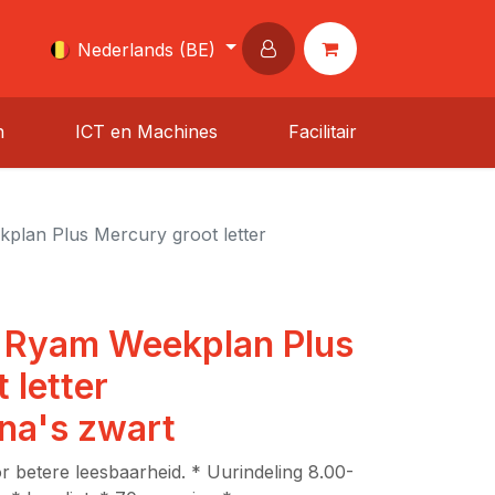
Nederlands (BE)
n
ICT en Machines
Facilitair
lan Plus Mercury groot letter
 Ryam Weekplan Plus
 letter
na's zwart
or betere leesbaarheid. * Uurindeling 8.00-