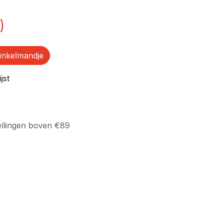
)
inkelmandje
jst
ellingen boven €89