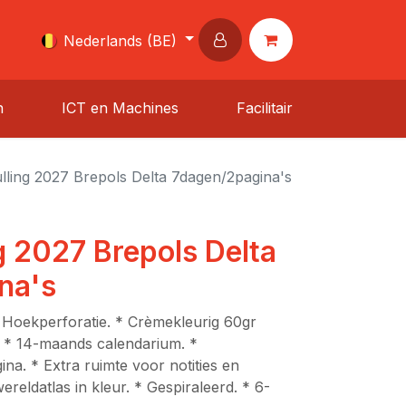
Nederlands (BE)
n
ICT en Machines
Facilitair
ling 2027 Brepols Delta 7dagen/2pagina's
 2027 Brepols Delta
na's
oekperforatie. * Crèmekleurig 60gr
. * 14-maands calendarium. *
na. * Extra ruimte voor notities en
wereldatlas in kleur. * Gespiraleerd. * 6-