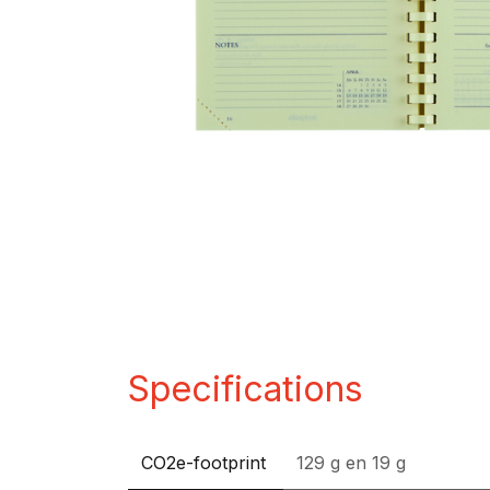
Specifications
CO2e-footprint
129 g
en
19 g