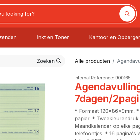
rzenden
Inkt en Toner
Kantoor en Opberge
Zoeken
Alle producten
Agendavul
Internal Reference:
900165
Agendavulling
7dagen/2pagi
* Formaat 120x86x9mm. * H
papier. * Tweekleurendruk
Maandkalender op elke pagi
telefoontjes. * 16 pagina's 