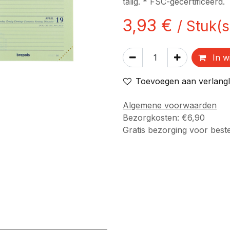
talig. * FSC-gecertificeerd.
3,93
€
/
Stuk(s
In w
Toevoegen aan verlangli
Algemene voorwaarden
Bezorgkosten: €6,90
Gratis bezorging voor best