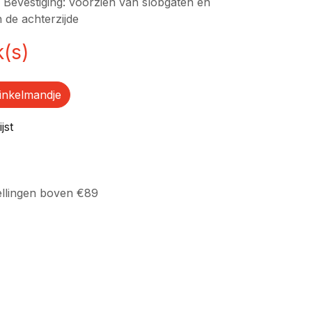
* Bevestiging: voorzien van slobgaten en
 de achterzijde
k(s)
inkelmandje
jst
ellingen boven €89