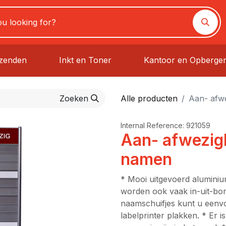
rzenden
Inkt en Toner
Kantoor en Opberge
Zoeken
Alle producten
Aan- afw
Internal Reference:
921059
Aan- afwezig
namen
* Mooi uitgevoerd alumini
worden ook vaak in-uit-b
naamschuifjes kunt u eenvo
labelprinter plakken. * Er is