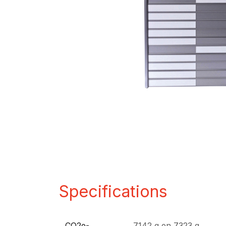
Specifications
CO2e-
7142 g
en
7323 g