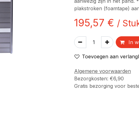
aanwezig zijn in het pand. 
plakstroken (foamtape) aan
195,57
€
/
Stu
In w
Toevoegen aan verlangli
Algemene voorwaarden
Bezorgkosten: €6,90
Gratis bezorging voor best