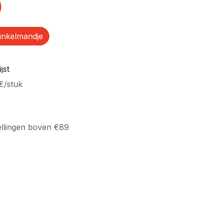
)
inkelmandje
jst
€
/
stuk
ellingen boven €89