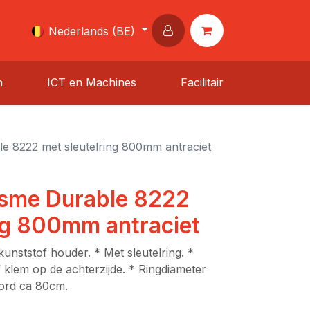
Nederlands (BE)
n
ICT en Machines
Facilitair
e 8222 met sleutelring 800mm antraciet
sme Durable 8222
ng 800mm antraciet
kunststof houder. * Met sleutelring. *
 klem op de achterzijde. * Ringdiameter
ord ca 80cm.