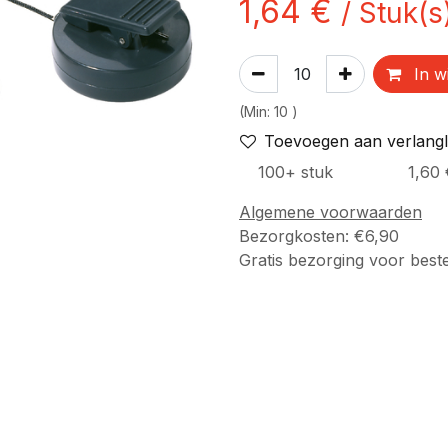
1,64
€
/
Stuk(s
In w
(
Min:
10
)
Toevoegen aan verlangli
100
+
stuk
1,60
Algemene voorwaarden
Bezorgkosten: €6,90
Gratis bezorging voor best