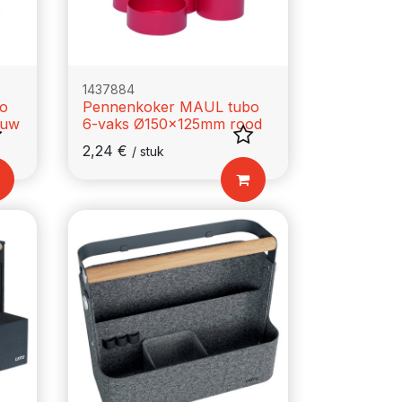
1437884
o
Pennenkoker MAUL tubo
auw
6-vaks Ø150x125mm rood
2,24
€
/
stuk