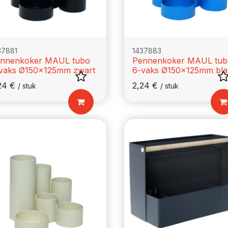
37881
1437883
nnenkoker MAUL tubo
Pennenkoker MAUL tub
vaks Ø150x125mm zwart
6-vaks Ø150x125mm bl
24
€
2,24
€
/
stuk
/
stuk