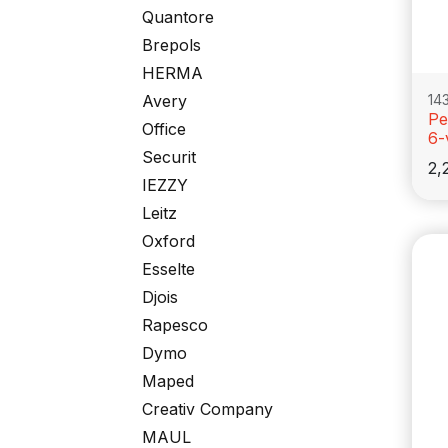
Quantore
Brepols
HERMA
14
Avery
Pe
Office
6-
Securit
2,
IEZZY
Leitz
Oxford
Esselte
Djois
Rapesco
Dymo
Maped
Creativ Company
MAUL